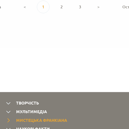
(2)
виконання
Автолітографія.
Полель".
а
<
1
2
3
>
Ос
-
Автолітографія.
лінорит.
ТВОРЧІСТЬ
МУЛЬТИМЕДІА
МИСТЕЦЬКА ФРАНКІАНА