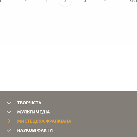
а
<
1
2
3
>
Ос
Автолітографія.
ТВОРЧІСТЬ
МУЛЬТИМЕДІА
МИСТЕЦЬКА ФРАНКІАНА
НАУКОВІ ФАКТИ