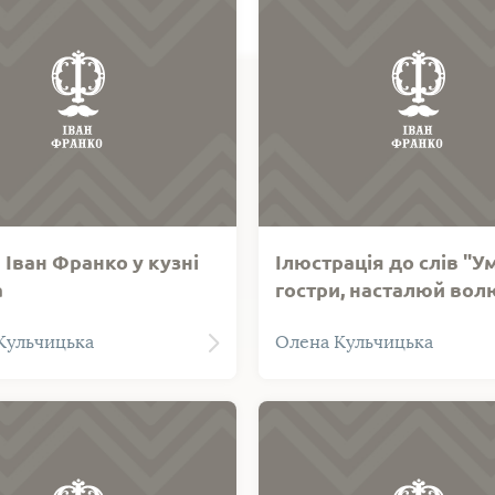
Іван Франко у кузні
Ілюстрація до слів "У
а
гостри, насталюй во
браження малюнка
Фотозображення ілюстра
Кульчицька
Олена Кульчицька
Кульчицької, на якому
Олени Кульчицької до слі
анко віку молодого
гостри, насталюй волю…"
перебуває у кузні батька.
текстом вірша (уривок). Т
 виконання - графіка.
виконання - графіка.