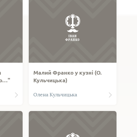
м
Малий Франко у кузні (О.
лю…"
Кульчицька)
ції
Ескіз картини "Малий Франко у
Олена Кульчицька
в "Ум
кузні". Техніка виконання - олія.
 з
ехніка