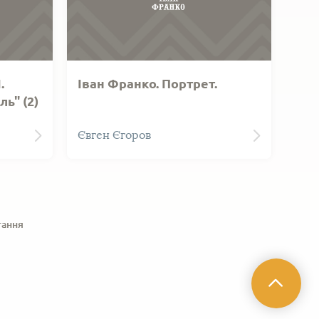
.
Іван Франко. Портрет.
ь" (2)
Франка
Іван Франко. Портрет.
Євген Єгоров
ографія.
Автолітографія.
тання