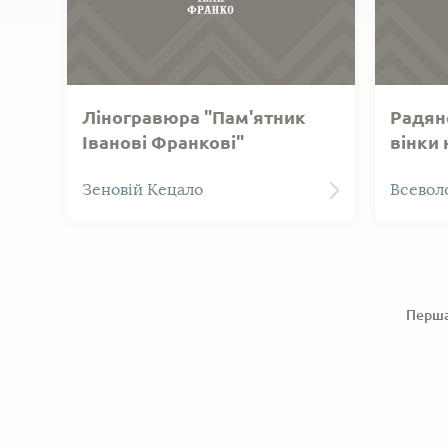
Ліногравюра "Пам'ятник
Радянс
Іванові Франкові"
вінки 
Ліногравюра Зеновія Кецала
Радянсь
Зеновій Кецало
Всевол
"Памятник Іванові Франкові".
могилу 
Техніка виконання - лінорит.
Перш