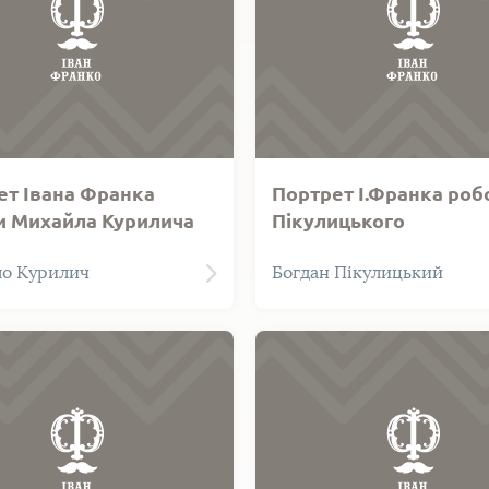
ет Івана Франка
Портрет І.Франка робо
и Михайла Курилича
Пікулицького
 І. Франка. Техніка
Портрет І. Франка роботи
о Курилич
Богдан Пікулицький
ня - лінорит.
Пікулицького. Офорт, акв