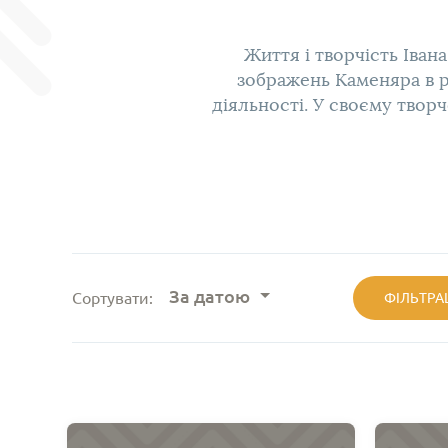
Життя і творчість Іван
зображень Каменяра в рі
діяльності. У своєму твор
За датою
Сортувати:
ФІЛЬТРА