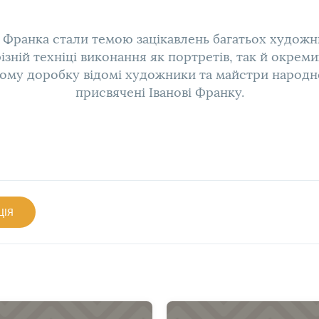
а Франка стали темою зацікавлень багатьох художни
зній техніці виконання як портретів, так й окремих
чому доробку відомі художники та майстри народн
присвячені Іванові Франку.
ЦІЯ