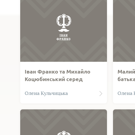
Іван Франко та Михайло
Малий 
Коцюбинський серед
батьк
гуцулів
Фотозображення малюнка
Фотозо
Олена Кульчицька
Олена 
Олени Кульчицької, на якому І.
Олени 
Франко та М. Коцюбинський
Іван Фр
перебувають у товаристві
хлопця 
гуцулів. Техніка виконання -
Техніка
графіка.