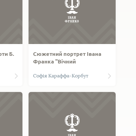
ти Б.
Сюжетний портрет Івана
Франка "Вічний
революціонер"
 Б.
Сюжетний портрет Івана Франка
Софія Караффа-Корбут
атина.
"Вічний революціонер"
художниці С. Караффи-Корбут.