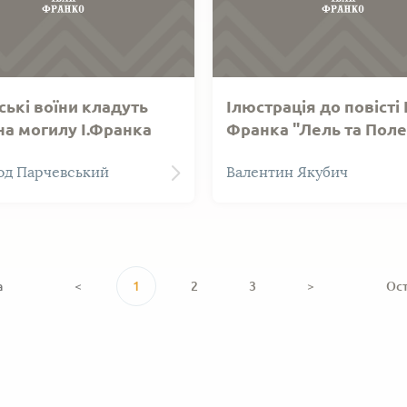
ькі воїни кладуть
Ілюстрація до повісті І
на могилу І.Франка
Франка "Лель та Полел
кі воїни кладуть вінки на
Ілюстрація до повісті І. 
од Парчевський
Валентин Якубич
І.Франка. Автолітографія.
"Лель та Полель". Автоліт
а
<
1
2
3
>
Ос