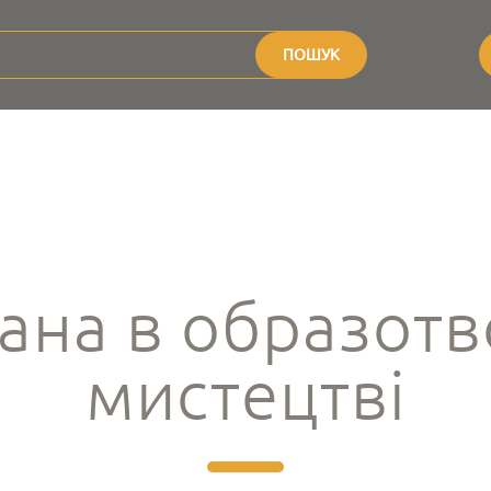
ПОШУК
ана в образот
мистецтві