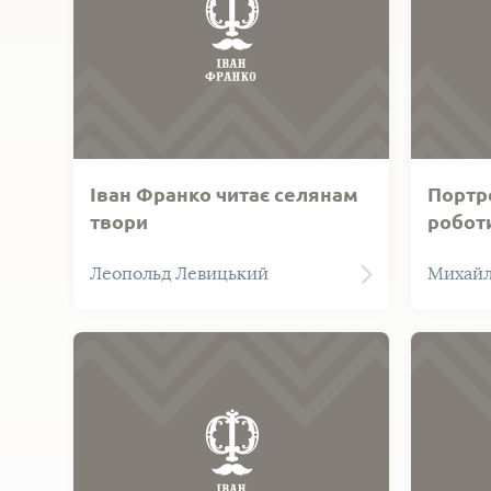
Іван Франко читає селянам
Портр
твори
робот
Іван Франко читає селянам
Портрет
Леопольд Левицький
Михайл
твори. Техніка виконання -
виконан
ліногравюра.