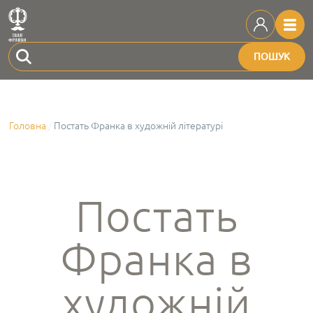
ПОШУК
Головна
Постать Франка в художній літературі
Постать
Франка в
художній