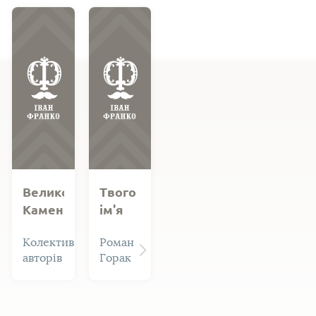
Великому
Твого
Каменяреві
ім'я
не
Великому
Колектив
Роман
вимовлю
Каменяреві.
авторів
Горак
ніколи:
Станіслав:
Станіславське
Повість-
обласне
есе
видавництво,
про