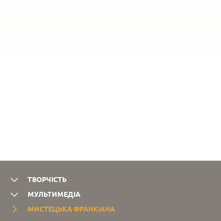
1956.
Івана
44 с.
Франка
ТВОРЧІСТЬ
МУЛЬТИМЕДІА
МИСТЕЦЬКА ФРАНКІАНА