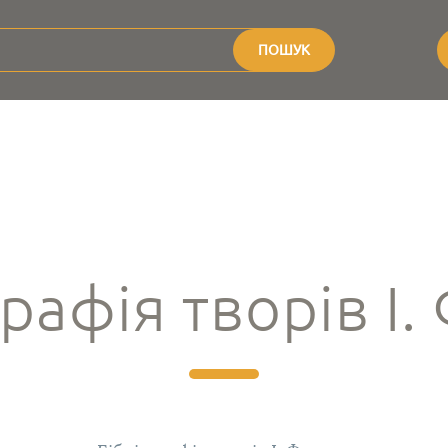
ПОШУК
рафія творів І