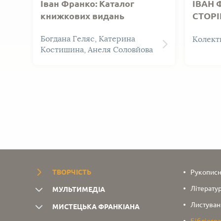
Іван Франко: Каталог
ІВАН 
книжкових видань
СТОРІ
НАУКО
Матері
Богдана Геляс, Катерина
Колекти
(1898 
бібліо
Костишина, Анеля Соловйова
«Іван Ф
“Літер
вістник
відомос
існуван
критич
іприсвя
ТВОРЧІСТЬ
Рукописн
Літератур
МУЛЬТИМЕДІА
Листуван
МИСТЕЦЬКА ФРАНКІАНА
Бібліогра