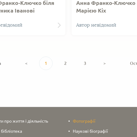
Франко-Ключко біля
Анна Франко-Ключко 
ника Іванові
Марією Кіх
ові
.І. Франко-Ключко біля
Ганна Франко-Ключко у м
невідомий
Автор невідомий
ика І. Франкові. 1967 р.
розмовляє з директором 
М.С. 1967 р.
а
<
1
2
3
>
Ос
 про життя і діяльність
Фотографії
 бібліотека
Наукові біографії