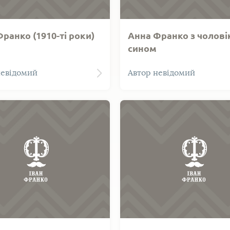
ранко (1910-ті роки)
Анна Франко з чолові
сином
анко (1892-1988) -
Фото. Дочка Івана Франка
невідомий
Автор невідомий
Івана Франка. Фотографія
з чоловіком Петром Ключ
а у Львові в 1910-ті роки.
немовлям на руках.
 одягнена у білу блузку та
. На звороті автограф.