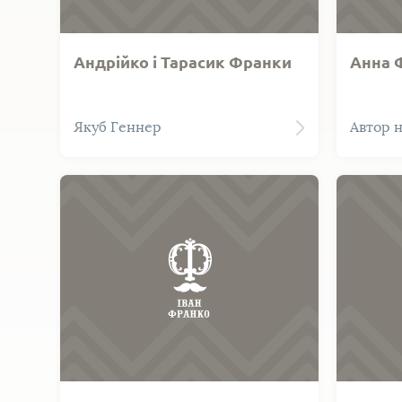
Андрійко і Тарасик Франки
Анна Ф
Дитяча світлина старших синів
Анна Фр
Якуб Геннер
Автор 
Івана Франка Андрійка (зліва) і
донька 
Тарасика (справа). Андрійкові
зроблен
приблизно чотири, а Тарасикові
Дівчина
більше двох років. Фото
сарафан
зроблене в ательє відомого
львівського фотомайстра Якуба
Геннера 1891-го року.