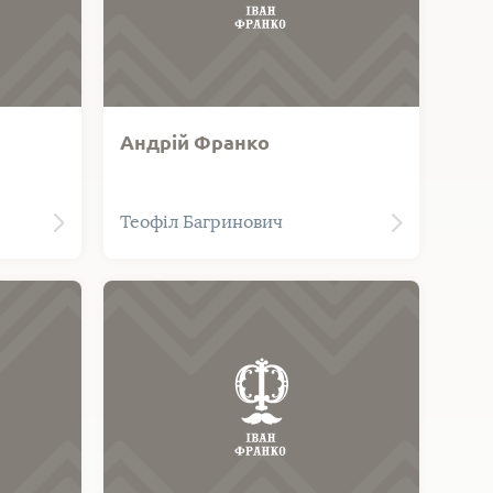
и
Андрій Франко
Франко
Андрій Франко (1887-1913) -
Теофіл Багринович
серед
найстарший син Івана Франка.
ному
Класичний філолог,
фольклорист, етнограф,
перекладач. Фото зроблене в
останні роки життя Андрія
Франка (1912-го або 1913-го року)
в ательє фотографа Теофіла
Багриновича у Львові. Оригінал
зображення на фірмовому
паспарту, внизу напис: "Т.
Багринович. Ц.І.К. Надвірний
фотограф. Львів. Ягайлоньска