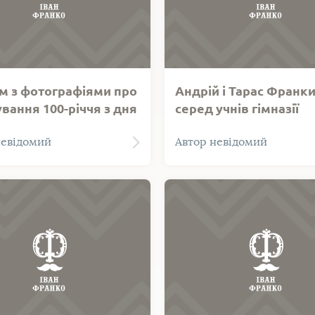
м з фотографіями про
Андрій і Тарас Франк
вання 100-річчя з дня
серед учнів гімназії
ження І. Франка в
 з фотографіями про
Тарас Франко та Андрій 
невідомий
Автор невідомий
і
ання 100-річчя з дня
(позначений чорнилом) 
ння І. Франка в Канаді. В
учнів гімназії у гімназій
 19 фото.
класі (у першому ряді).