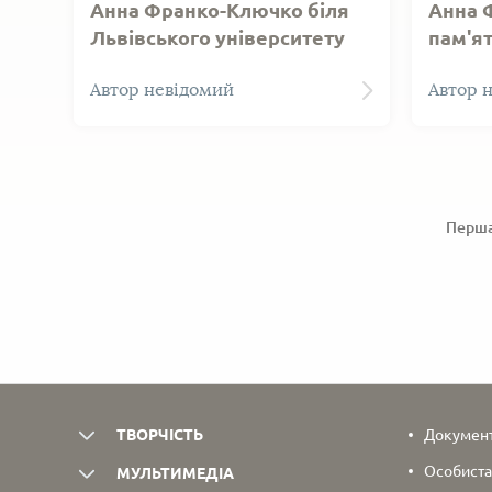
Анна Франко-Ключко біля
Анна 
Львівського університету
пам'ят
Франк
Г.І. Франко-Ключко біля
Фото. Г
Автор невідомий
Автор 
Львівського університету. 1967 р.
пам’ятн
Перш
ТВОРЧІСТЬ
Документи
Особиста
МУЛЬТИМЕДІА