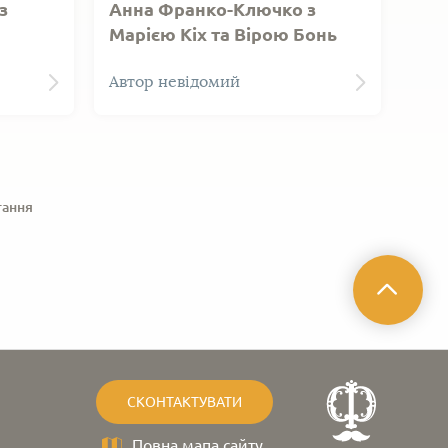
з
Анна Франко-Ключко з
Марією Кіх та Вірою Бонь
узеї
Фото. Г. Франко-Ключко з
Автор невідомий
Кіх
працівниками музею. Поруч Кіх
М.С., Бонь В. Л. 1967 р.
тання
СКОНТАКТУВАТИ
Повна мапа сайту