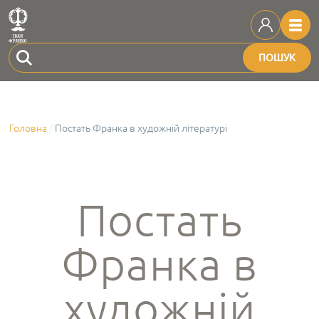
ПОШУК
Головна
Постать Франка в художній літературі
Постать
Франка в
художній