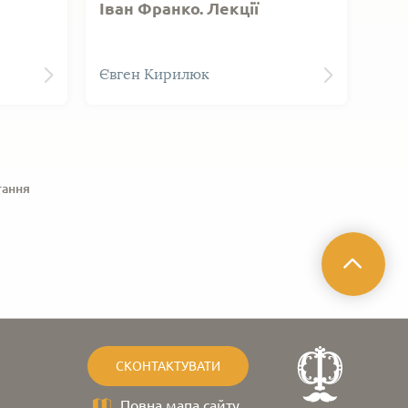
Іван Франко. Лекції
вів:
Кирилюк Є. Іван Франко. Лекції
Євген Кирилюк
їна",
для студентів-заочників
факультетів мови й літератури
педагогічних і вчительських
інститутів. Київ: Державне
Учбово-педагогічне видавництво
"Радянська школа", 1949. 40 с.
тання
СКОНТАКТУВАТИ
Повна мапа сайту