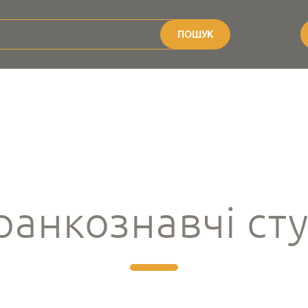
ПОШУК
анкознавчі сту