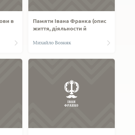
ови в
Памяти Івана Франка (опис
життя, діяльности й
74-
похорону)
Михайло Возняк