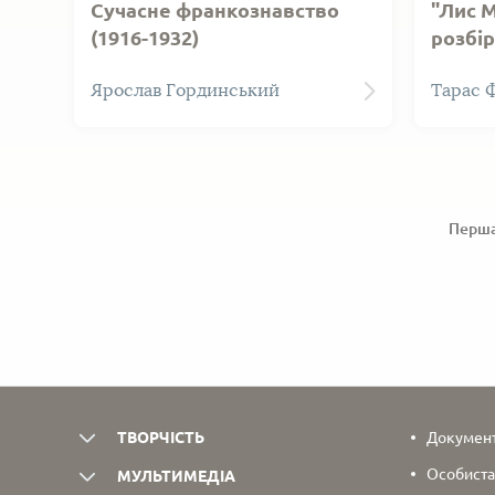
Сучасне франкознавство
"Лис 
(1916-1932)
розбі
Відбитка з другого випуску CLIII
Ярослав Гординський
Тарас 
тому Записок Наукового
товариства імени Шевченка.
Перш
ТВОРЧІСТЬ
Документи
Особиста
МУЛЬТИМЕДІА