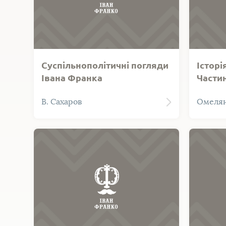
Суспільнополітичні погляди
Історі
Івана Франка
Частина
Сахаров В. Суспільнополітичні
У книз
В. Сахаров
Омелян
погляди Івана Франка. Львів,
розлоги
1956. 46 с.
915-1072