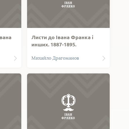
Івана
Листи до Івана Франка і
инших. 1887-1895.
идумки
Михайло Драгоманов
З
о, 1907.