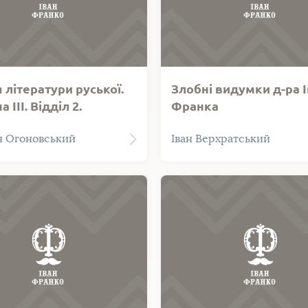
я літератури руської.
Злобні видумки д-ра 
 ІІІ. Відділ 2.
Франка
і запропоновано окремий
Верхратський І. Злобні в
 Огоновський
Іван Верхратський
й розділ "Іван Франко" (С.
д-ра Івана Франка. Львів: 
).
печатні В. А. Шийковськог
126 с.