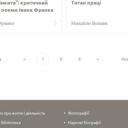
Микита": критичний
Титан праці
р поеми Івана Франка
Возняк М. Титан праці. Ль
Франко
Михайло Возняк
Видавництво "Вільна Укра
1946. 94 с.
а
<
1
2
3
>
Ос
 про життя і діяльність
Фотографії
 бібліотека
Наукові біографії