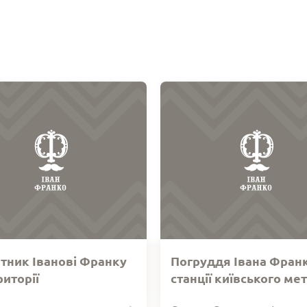
тник Іванові Франку
Погруддя Івана Франк
риторії
станції київського ме
гіональної академії
«Університет»
ник Іванові Франку на
Погруддя відомого украї