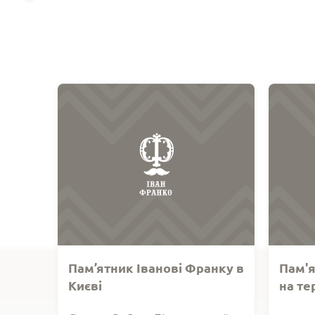
Пам’ятник Іванові Франку в
Пам'я
Києві
на те
Міжре
Пам'ятник Іванові Франку
Пам’ят