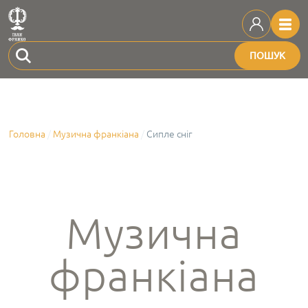
ПОШУК
Головна
Музична франкіана
Сипле сніг
Музична
франкіана