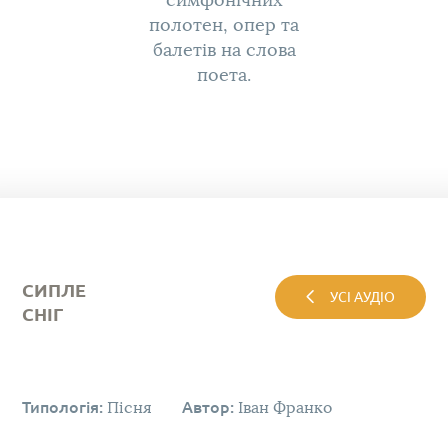
симфонічних
полотен, опер та
балетів на слова
поета.
СИПЛЕ
УСІ АУДІО
СНІГ
Типологія:
Пісня
Автор:
Іван Франко