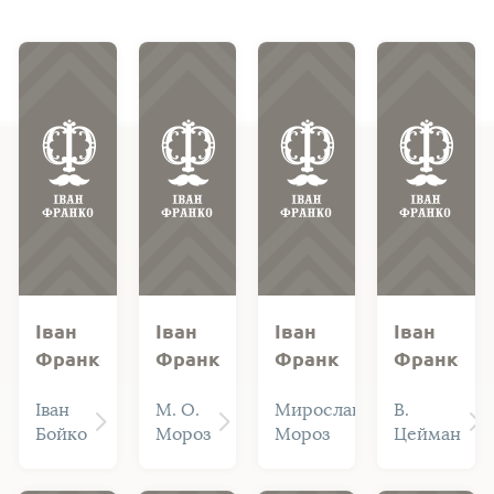
Іван
Іван
Іван
Іван
Франко
Франко.
Франко.
Франко
(1856-
Бібліографія
Бібліографія
-
Іван
М. О.
Мирослав
В.
1916).
творів
творів.
дітям
Бойко
Мороз
Мороз
Цейман
Бібліографічний
1874-
1874-
(Пам'ятка
покажчик
1964
1964
читачам-