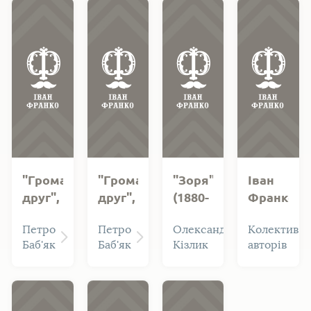
учням
5-6-х
класів)
"Громадський
"Громадський
"Зоря"
Іван
друг",
друг",
(1880-
Франко.
"Дзвін",
"Дзвін",
1897).
Каталог
Петро
Петро
Олександр
Колектив
"Молот".
"Молот"
Систематичний
книжкови
Баб'як
Баб'як
Кізлик
авторів
1878.
1878.
покажчик
видань
Систематичний
Систематичний
змісту
покажчик
покажчик
журналу
змісту.
змісту