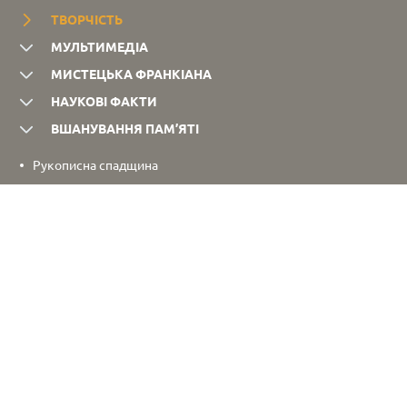
ТВОРЧІСТЬ
МУЛЬТИМЕДІА
МИСТЕЦЬКА ФРАНКІАНА
НАУКОВІ ФАКТИ
ВШАНУВАННЯ ПАМ’ЯТІ
Рукописна спадщина
Періодичні видання
Літературна творчість
Наукова і публіцистична спадщина
Листування
Автобіографічні матеріали
Бібліографія творів
Переклади творів іншими мовами
Переклади Івана Франка
СКОНТАКТУВАТИ