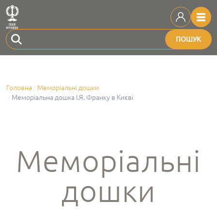
ПОШУК
Головна
Меморіальні дошки
Меморіальна дошка І.Я. Франку в Києві
Меморіальні
дошки