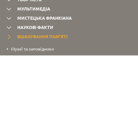
МУЛЬТИМЕДІА
МИСТЕЦЬКА ФРАНКІАНА
НАУКОВІ ФАКТИ
ВШАНУВАННЯ ПАМ’ЯТІ
Музеї та заповідники
Пам’ятники та погруддя
Меморіальні дошки
Премії імені І. Франка
Міжнародний фонд І. Франка
Лінія часу
СКОНТАКТУВАТИ
Повна мапа сайту