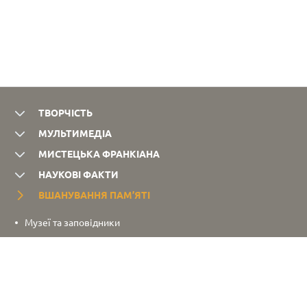
ТВОРЧІСТЬ
МУЛЬТИМЕДІА
МИСТЕЦЬКА ФРАНКІАНА
НАУКОВІ ФАКТИ
ВШАНУВАННЯ ПАМ’ЯТІ
Музеї та заповідники
Пам’ятники та погруддя
Меморіальні дошки
Премії імені І. Франка
Міжнародний фонд І. Франка