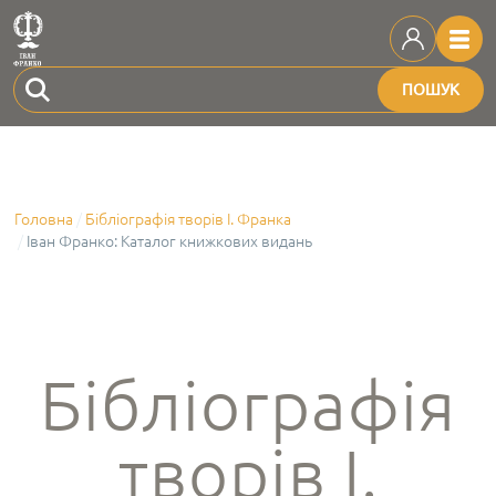
ПОШУК
Головна
Бібліографія творів І. Франка
Іван Франко: Каталог книжкових видань
Бібліографія
творів І.