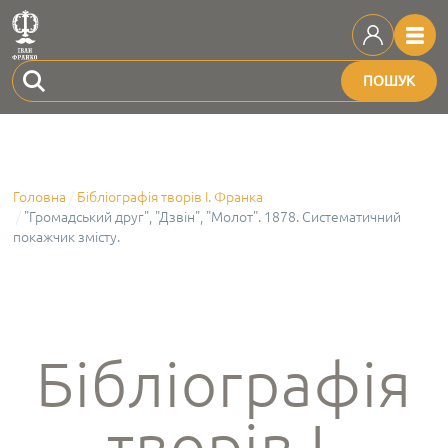
ПОШУК
Головна
Бібліографія творів І. Франка
"Громадський друг", "Дзвін", "Молот". 1878. Систематичний
покажчик змісту.
Бібліографія
творів І.